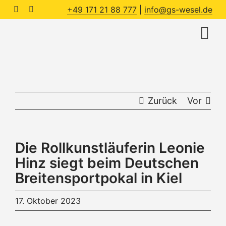
Zum
+49 171 21 88 777
|
info@gs-wesel.de
Inhalt
Toggle
springen
Naviga
Star
Zurück
Vor
Abte
100 
Die Rollkunstläuferin Leonie
Hinz siegt beim Deutschen
Der 
Breitensportpokal in Kiel
17. Oktober 2023
Kont